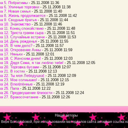
ва 5. Побратимы
- 25.11.2008 11:36
ва 6. Уличные торговки
- 25.11.2008 11:38
ва 7. Новая семья
- 25.11.2008 11:40
ва 8. Жизнь продолжается
- 25.11.2008 11:42
ва 9. Сводные братья
- 25.11.2008 11:44
ва 10. Знакомство
- 25.11.2008 11:46
ва 11. Конец спокойствию
- 25.11.2008 11:48
ва 12. Триста грамм сыра
- 25.11.2008 11:51
ва 13. Случайные встречи
- 25.11.2008 11:53
ва 14. День рожденья
- 25.11.2008 11:55
ва 15. В чем дело?
- 25.11.2008 11:57
ва 16. Откровение Анны
- 25.11.2008 11:59
ва 17. Няньки
- 25.11.2008 12:01
ва 18. С Женским днем!
- 25.11.2008 12:03
ва 19. Дядя Сема, я так люблю тебя!
- 25.11.2008 12:05
ва 20. Торговка бусами
- 25.11.2008 12:07
ва 21. В гостях
- 25.11.2008 12:13
ва 22. Ты моя Лебедушка!
- 25.11.2008 12:09
ва 23. Мое солнышко!
- 25.11.2008 12:15
ва 24. Влюблённые
- 25.11.2008 12:19
ва 25. Папа
- 25.11.2008 12:22
ва 26. Предвкушение близости
- 25.11.2008 12:24
ва 27. Бракосочетание
- 25.11.2008 12:26
|
Наши авторы
|
 Вере Боголюбовой, при использовании материалов сайта активная ссылка на