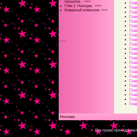
прошлое..
>>>
Гла
Глва 1. Находка.
>>>
Гла
Коварный изменник
>>>
Гла
Гла
Гла
Гла
Гла
Гла
Гла
-----
Гла
Гла
Гла
Гла
Гла
Гла
Гла
Гла
Гла
Гла
Гла
Гла
Гла
Гла
Реклама:
Все права принадлежат