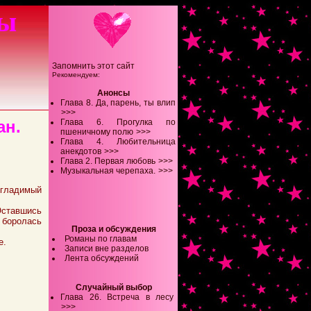
зы
Запомнить этот сайт
Рекомендуем:
Анонсы
Глава 8. Да, парень, ты влип
>>>
ан.
Глава 6. Прогулка по
пшеничному полю
>>>
Глава 4. Любительница
анекдотов
>>>
Глава 2. Первая любовь
>>>
Музыкальная черепаха.
>>>
згладимый
 Оставшись
 боролась
Проза и обсуждения
Романы по главам
е.
Записи вне разделов
Лента обсуждений
Случайный выбор
Глава 26. Встреча в лесу
>>>