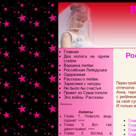
Р
Главная
Ро
Два колоса на одном
стебле
Вершина любви
Российская Лебедушка
Одержимая
Рассказы о любви.
Перестро
Зарисовки с натуры
отпечаток
Не было бы счастья
Анна, гер
Привет из Севастополя
с ребёнко
Эхо войны. Рассказы
за своё с
Анонсы:
И только в
Анонсы
Глава 7. Повезло ведь
парню!
>>>
Гла
Глава 5. Вот так
Гла
джентльмен!
>>>
Гла
Глава 3. Взгляд в
Гла