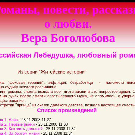
оманы, повести, расска
о любви.
Вера Боголюбова
ссийская Лебедушка, любовный ром
Из серии "Житейские истории"
йка, "шоковая терапия", инфляция, безработица - наложили неи
 на судьбу каждого россиянина.
оиня романа, сполна познала все тяготы жизни в это непростое время.
м на руках после смерти опостылевшего мужа, не сломилась, а упорно
уществование..
стретив "принца" из сказки далёкого детства, познала настоящее счасть
Список произведений
ва 1. Анна
- 25.11.2008 11:27
ва 2. Первые рынки
- 25.11.2008 11:30
ва 3. Как жить дальше?
- 25.11.2008 11:32
ва 4. За бортом жизни
- 25.11.2008 11:34