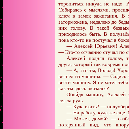
торопиться никуда не надо. 
Собираясь с мыслями, просид
ключ в замок зажигания. В т
заторможена, недалеко до бед
них голову. В такой безвы
приходилось быть. В полузаб
пока кто-то не постучал в боко
— Алексей Юрьевич! Алек
— Кто-то отчаянно стучал по с
Алексей поднял голову, 
друга, который так вовремя по
— А, это ты, Володя! Хоро
вышел из машины. — Садись за
вести машину. Я не хотел тебя
как ты здесь оказался?
Обойдя машину, Алексей у
сел за руль.
— Куда ехать? — полуобер
— На работу, куда же еще. 
— Может, домой? — озабо
потерянный вид, что впор