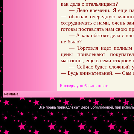
как дела с итальянцами?
— Дело времени. Я еще пар
— обогнав очередную машин
сотрудничать с нами, очень з
готовы поставлять нам свою п
— А как обстоят дела с на
не было?
— Торговля идет полным 
цены привлекают покупате
магазины, еще в семи откроем
— Сейчас будет сложный у
— Будь внимательней. — Сам о
К разделу
добавить отзыв
Реклама:
|
Все права принадлежат Вере Боголюбовой, при исполь