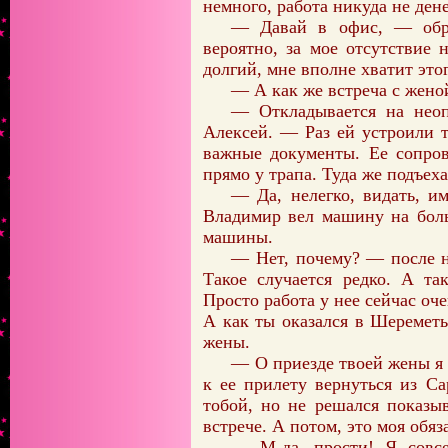
немного, работа никуда не дене
— Давай в офис, — обре
вероятно, за мое отсутствие
долгий, мне вполне хватит это
— А как же встреча с жен
— Откладывается на неоп
Алексей. — Раз ей устроили т
важные документы. Ее сопров
прямо у трапа. Туда же подъе
— Да, нелегко, видать, и
Владимир вел машину на боль
машины.
— Нет, почему? — после н
Такое случается редко. А та
Просто работа у нее сейчас оч
А как ты оказался в Шеремет
жены.
— О приезде твоей жены я у
к ее прилету вернуться из С
тобой, но не решался показы
встрече. А потом, это моя обя
— М-да, прости! Я совсе