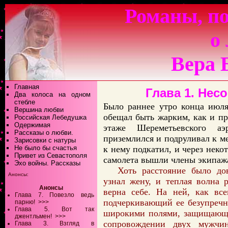
Романы, по
о
Вера 
Главная
Глава 1. Нес
Два колоса на одном
стебле
Было раннее утро конца июля
Вершина любви
обещал быть жарким, как и п
Российская Лебедушка
Одержимая
этаже Шереметьевского а
Рассказы о любви.
приземлился и подруливал к м
Зарисовки с натуры
Не было бы счастья
к нему подкатил, и через неко
Привет из Севастополя
самолета вышли члены экипажа
Эхо войны. Рассказы
Хоть расстояние было до
Анонсы:
узнал жену, и теплая волна 
Анонсы
верна себе. На ней, как вс
Глава 7. Повезло ведь
подчеркивающий ее безупречн
парню!
>>>
Глава 5. Вот так
широкими полями, защищающа
джентльмен!
>>>
сопровождении двух мужчи
Глава 3. Взгляд в