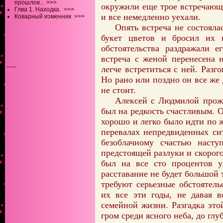
прошлое..
>>>
окружили еще трое встречающ
Глва 1. Находка.
>>>
и все немедленно уехали.
Коварный изменник
>>>
Опять встреча не состояла
букет цветов и бросил их
обстоятельства раздражали е
встреча с женой перенесена 
-----
легче встретиться с ней. Разг
Но рано или поздно он все же 
не стоит.
Алексей с Людмилой прожи
был на редкость счастливым. 
хорошо и легко было идти по 
перевалах непредвиденных си
безоблачному счастью наст
предстоящей разлуки и скорого
был на все сто процентов у
расставание не будет большой 
требуют серьезные обстоятел
их все эти годы, не давая в
семейной жизни. Разгадка это
гром среди ясного неба, до гл