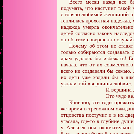
Всего месяц назад все б
подумать, что наступит такой 
с горячо любимой женщиной о 
теплилась крохотная надежда, ч
надежда умерла окончательн
детей согласно закону наслед
он об этом совершенно случайн
Почему об этом не ставят
только собираются создавать
драм удалось бы избежать! Е
начала, что от их совместного
всего не создавали бы семью.
их дети уже ходили бы в шко
узнали той «вершины любви», о
И вершина
Это чудо ве
Конечно, эти годы прожиты
же время в тревожном ожидани
отцовства постучит и в их две
угасала, где-то в глубине душ
у Алексея она окончательно
быть, лучше было бы не знать 