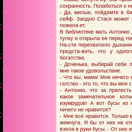
сохранность. Позаботься о н
- Да, милые, пойдемте в б
сейф. Заодно Стася может 
пожела-ет.
В библиотеке мать Антонио
тулку и открыла ее перед Н
На-сти перехватило дыхани
предста-вить, что у одно
богатства.
- Доченька, выбирай себе 
мне такое удовольствие.
- Что вы, мама! Мне ничего
гатство - это то, что вы моя 
- Антонио, что за прелесть
какое замечательное кол
изумрудов! А вот бусы из 
ничего не нравится?
- Мне все нравится. Только 
жемчуга. Я бы от них не от
взяла в руки бусы. - От них 