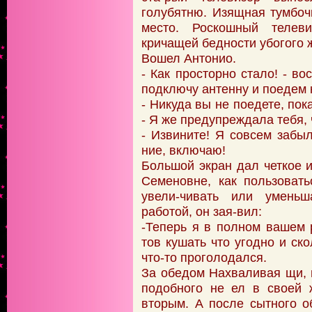
голубятню. Изящная тумбоч
место. Роскошный теле
кричащей бедности убогого
Вошел Антонио.
- Как просторно стало! - во
подключу антенну и поедем 
- Никуда вы не поедете, пок
- Я же предупреждала тебя,
- Извините! Я совсем забы
ние, включаю!
Большой экран дал четкое 
Семеновне, как пользоват
увели-чивать или уменьш
работой, он зая-вил:
-Теперь я в полном вашем 
тов кушать что угодно и ско
что-то проголодался.
За обедом Нахваливая щи, п
подобного не ел в своей 
вторым. А после сытного о