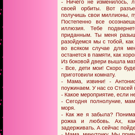
- Ничего не изменилось, 
своей орбиты. Вот разъ
получишь свои миллионы, пу
Постепенно все осознаеш
иллюзия. Тебе подверне
приданным. Ты меня разыщ
разойдемся мы с тобой, как
во всяком случае для мен
останется в памяти, как хор
Из боковой двери вышла мат
- Все, дети мои! Скоро буд
приготовили комнату.
- Мама, извини! - Антони
поужинаем. У нас со Стасей
- Какое мероприятие, если не
- Сегодня полнолуние, ма
моря.
- Как же я забыла? Понима
рожка и любовь. Ах, к
задерживать. А сейчас пойде
- Мама, минуточку. Мы прив