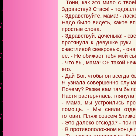
- Тони, как это мило с тво
Здравствуй Стася! - подошла
- Здравствуйте, мама! - лас
Надо было видеть, какое в
простые слова.
- Здравствуй, доченька! - с
протянула к девушке руки.
счастливой свекровью, - он
ее. - Не обижает тебя мой с
- Что вы, мама! Он такой н
его.
- Дай Бог, чтобы он всегда 
Я узнала совершенно случай
Почему? Разве вам там было
Настя растерялась, глянула 
- Мама, мы устроились про
помощь. - Мы сняли отде
готовит. Пляж совсем близко
- Это далеко отсюда? - поин
- В противоположном конце г
- Ты всегда стараешься быт