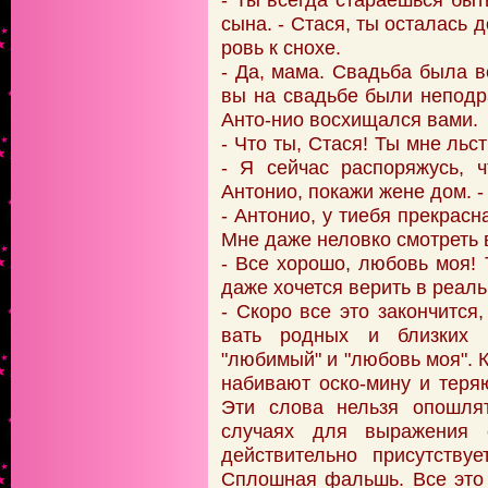
сына. - Стася, ты осталась 
ровь к снохе.
- Да, мама. Свадьба была в
вы на свадьбе были неподр
Анто-нио восхищался вами.
- Что ты, Стася! Ты мне льс
- Я сейчас распоряжусь, 
Антонио, покажи жене дом. -
- Антонио, у тиебя прекрасн
Мне даже неловко смотреть в
- Все хорошо, любовь моя! 
даже хочется верить в реал
- Скоро все это закончитс
вать родных и близких 
"любимый" и "любовь моя". К
набивают оско-мину и теря
Эти слова нельзя опошлят
случаях для выражения с
действительно присутств
Сплошная фальшь. Все это 