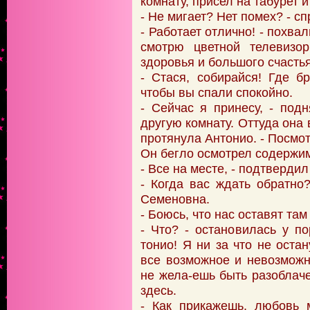
комнату, присел на табурет и
- Не мигает? Нет помех? - сп
- Работает отлично! - похва
смотрю цветной телевизор
здоровья и большого счастья
- Стася, собирайся! Где б
чтобы вы спали спокойно.
- Сейчас я принесу, - по
другую комнату. Оттуда она
протянула Антонио. - Посмот
Он бегло осмотрел содержим
- Все на месте, - подтвердил
- Когда вас ждать обратно
Семеновна.
- Боюсь, что нас оставят там
- Что? - остановилась у по
тонио! Я ни за что не ост
все возможное и невозможн
не жела-ешь быть разоблаче
здесь.
- Как прикажешь, любовь 