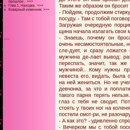
прошлое..
>>>
Таким же образом он бросит 
Глва 1. Находка.
>>>
Коварный изменник
>>>
- Пойдем, продолжим стирку
посуду. - Там с тобой погово
Загружая очередную порци
щина начала излагать свои 
- Знаешь, почему он бро
-----
очень несамостоятельные, н
сле-дует, и сразу ложатся
мужчина де-лает вывод: ра
переспать, значит, так ж
мужчиной.. Кому нужны пр
невеста его, видать, была 
на ней жениться. Но не уче
девчонка, за что и поплат
такого парня терять нельзя
глаз с тебя не сводит. По
стоять у твоих ног на колен
постели смот-ри, не разочару
- А как это? - удивленно сп
- Вечерком мы с тобой посе