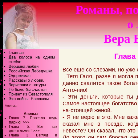
Романы, по
о
Вера 
Главная
Глава
Два колоса на одном
стебле
Вершина любви
Все еще со слезами, но уже 
Российская Лебедушка
- Тетя Галя, разве я могла 
Одержимая
Рассказы о любви.
данно свалится такое богат
Зарисовки с натуры
Анто-нио!
Не было бы счастья
Привет из Севастополя
- Эти деньги, которые ты 
Эхо войны. Рассказы
Самое настоящее богатство 
Анонсы:
на-стоящей женой.
Анонсы
- Я не верю в это. Мне каже
Глава 7. Повезло ведь
парню!
>>>
сказал мне в поезде, ког
Глава 5. Вот так
невесте? Он сказал, что это
джентльмен!
>>>
Глава 3. Взгляд в
До этого он сам бросал дев