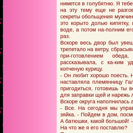
нимется в голубятню. Я тебе
на эту тему еще не разго
секреты обольщения мужчин.
это корыто долью кипятку
воде, а потом на-полним е
раз.
Вскоре весь двор был уве
трепетало на ветру, сбрас
при-готовлением обеда
рассказывала, с ка-ким у
копченую курицу.
- Он любит хорошо поесть. Н
наставляла племянницу Га
пригодиться, готовишь ты 
для заправки щей и нарежь 
Вскоре округа наполнилась
- Все. На сегодня мы упра
зяйка. - Пойдем в дом, посм
А батюшки, какой большой! -
На что же я его поставлю?