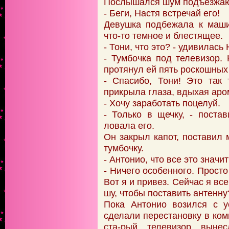
Послышался шум подъезжа
- Беги, Настя встречай его!
Девушка подбежала к маши
что-то темное и блестящее.
- Тони, что это? - удивилась 
- Тумбочка под телевизор. 
протянул ей пять роскошных 
- Спасибо, Тони! Это так 
прикрыла глаза, вдыхая аро
- Хочу заработать поцелуй.
- Только в щечку, - поста
ловала его.
Он закрыл капот, поставил
тумбочку.
- Антонио, что все это значи
- Ничего особенного. Просто
Вот я и привез. Сейчас я вс
шу, чтобы поставить антенну
Пока Антонио возился с у
сделали перестановку в ком
ста-рый телевизор выне